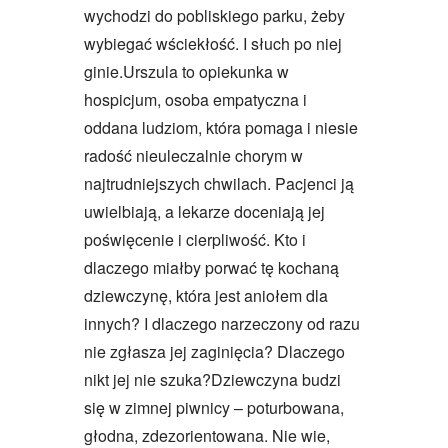
wychodzi do pobliskiego parku, żeby
wybiegać wściekłość. I słuch po niej
ginie.Urszula to opiekunka w
hospicjum, osoba empatyczna i
oddana ludziom, która pomaga i niesie
radość nieuleczalnie chorym w
najtrudniejszych chwilach. Pacjenci ją
uwielbiają, a lekarze doceniają jej
poświęcenie i cierpliwość. Kto i
dlaczego miałby porwać tę kochaną
dziewczynę, która jest aniołem dla
innych? I dlaczego narzeczony od razu
nie zgłasza jej zaginięcia? Dlaczego
nikt jej nie szuka?Dziewczyna budzi
się w zimnej piwnicy – poturbowana,
głodna, zdezorientowana. Nie wie,