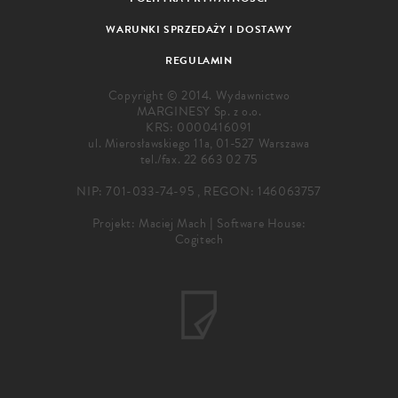
WARUNKI SPRZEDAŻY I DOSTAWY
REGULAMIN
Copyright © 2014. Wydawnictwo
MARGINESY Sp. z o.o.
KRS: 0000416091
ul. Mierosławskiego 11a, 01-527 Warszawa
tel./fax.
22 663 02 75
NIP: 701-033-74-95 , REGON: 146063757
Projekt:
Maciej Mach
|
Software House:
Cogitech