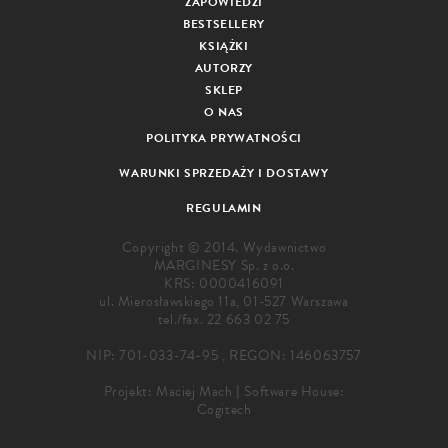
ZAPOWIEDZI
BESTSELLERY
KSIĄŻKI
AUTORZY
SKLEP
O NAS
POLITYKA PRYWATNOŚCI
WARUNKI SPRZEDAŻY I DOSTAWY
REGULAMIN
Copyright © 2014. Wydawnictwo
MARGINESY Sp. z o.o.
KRS: 0000416091
ul. Mierosławskiego 11a, 01-527 Warszawa
tel./fax.
22 663 02 75
NIP: 701-033-74-95 , REGON: 146063757
Projekt:
Maciej Mach
|
Software House:
Cogitech