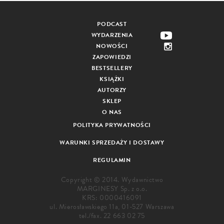
PODCAST
WYDARZENIA
NOWOŚCI
ZAPOWIEDZI
BESTSELLERY
KSIĄŻKI
AUTORZY
SKLEP
O NAS
POLITYKA PRYWATNOŚCI
WARUNKI SPRZEDAŻY I DOSTAWY
REGULAMIN
Copyright © 2014. Wydawnictwo
MARGINESY Sp. z o.o.
KRS: 0000416091
ul. Mierosławskiego 11a, 01-527 Warszawa
tel./fax.
22 663 02 75