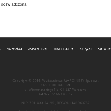
a, doświadczona
A
NOWOŚCI
ZAPOWIEDZI
BESTSELLERY
KSIĄŻKI
AUTORZ
Copyright © 2014. Wydawnictwo MARGINESY Sp. z o.o.
KRS: 0000416091
ul. Mierosławskiego 11a, 01-527 Warszawa
tel./fax.
22 663 02 75
NIP: 701-033-74-95 , REGON: 146063757