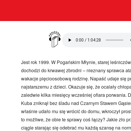
Jest rok 1999. W Pogańskim Młynie, starej leśniczó
policjantka specjalizująca się w nieoczywistyc
dochodzi do krwawej zbrodni – nieznany sprawca at
równocześnie mierzy się z własnymi demonami – nied
wakacje pięcioosobową rodzinę. Napaść udaje się p
męża i wciąż niedającym jej spokoju zaginięciem brata. Sp
najstarszemu z dzieci. Okazuje się, że ocalały chłop
Młyna to dla niej gra o wysoką stawkę, pokaże bowiem,
zaledwie kilka miesięcy wcześniej ofiara porwania. 
jeszcze w stanie pracować, czy nadszedł już czas, by
Kuba zniknął bez śladu nad Czarnym Stawem Gąsien
„Lato utraconych” to pełna napięcia i grozy powieś
właśnie udało mu się wrócić do domu, wkroczył pro
właściwym sobie kunsztem pokazuje, jak strach
to możliwe, że obie te sprawy coś łączy? Jakie zło p
najszczęśliwsze życie i zaślepić nawet najbystrzej
ciągle starając się odebrać mu każdą szansę na nor