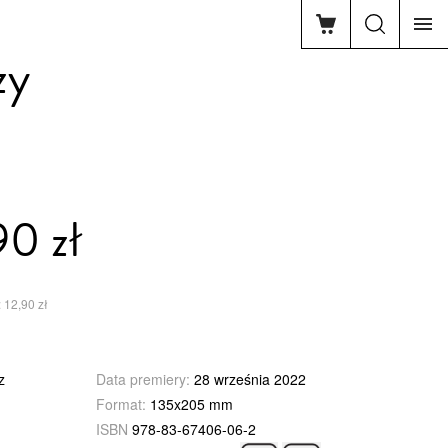
zy
90 zł
 12,90 zł
z
Data premiery:
28 września 2022
Format:
135x205 mm
ISBN
978-83-67406-06-2