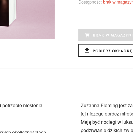
Dostępność:
brak w magazyn
BRAK W MAGAZYNI
POBIERZ OKŁADKĘ
i potrzebie niesienia
Zuzanna Fleming jest za
jej niczego oprócz miłoś
Mają być noclegi w luks
podziwianie dzikich zwie
ykłych okolicznościach