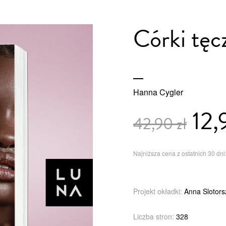
Córki tęc
Hanna Cygler
12,
42,90 zł
Najniższa cena z ostatnich 30 dni:
Projekt okładki:
Anna Slotors
Liczba stron:
328