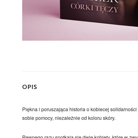
OPIS
Piękna i poruszająca historia o kobiecej solidarności 
sobie pomocy, niezależnie od koloru skóry.
Pewnego razu spotkają się dwie kobiety, które w zw