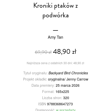
Kroniki ptaków z
podwórka
Amy Tan
48,90 zł
69,90 zł
Najniższa cena z ostatnich 30 dni: 48,90 zł
Tytuł oryginału:
Backyard Bird Chronicles
Projekt okładki:
oryginalna/ Jenny Carrow
Data premiery:
25 marca 2026
Format:
165x225
Liczba stron:
320
ISBN
9788368647273
Dostępność:
w sprzedaży