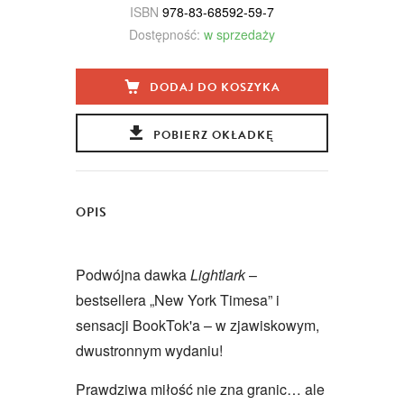
ISBN
978-83-68592-59-7
Dostępność:
w sprzedaży
DODAJ DO KOSZYKA
POBIERZ OKŁADKĘ
OPIS
Podwójna dawka
Lightlark
–
bestsellera „New York Timesa” i
sensacji BookTok'a – w zjawiskowym,
dwustronnym wydaniu!
Prawdziwa miłość nie zna granic… ale