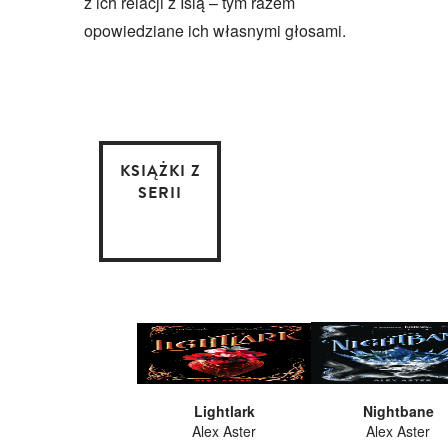
z ich relacji z Islą – tym razem
opowiedziane ich własnymi głosami.
KSIĄŻKI Z
SERII
Lightlark
Nightbane
Alex Aster
Alex Aster