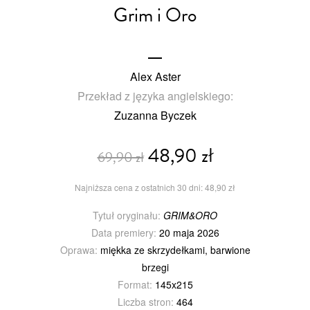
Grim i Oro
Alex Aster
Przekład z języka angielskiego:
Zuzanna Byczek
48,90 zł
69,90 zł
Najniższa cena z ostatnich 30 dni: 48,90 zł
Tytuł oryginału:
GRIM&ORO
Data premiery:
20 maja 2026
Oprawa:
miękka ze skrzydełkami, barwione
brzegi
Format:
145x215
Liczba stron:
464