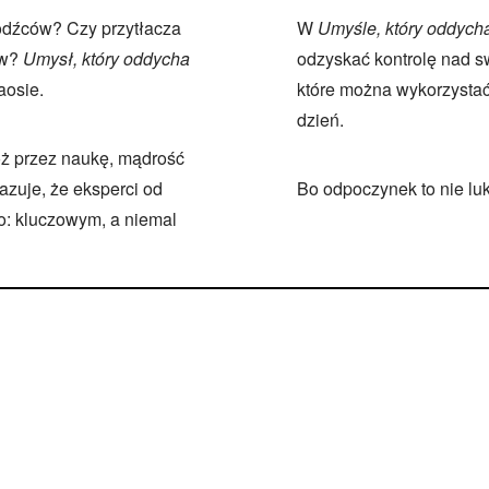
bodźców? Czy przytłacza
W
Umyśle, który oddych
ów?
Umysł, który oddycha
odzyskać kontrolę nad s
aosie.
które można wykorzystać 
dzień.
óż przez naukę, mądrość
zuje, że eksperci od
Bo odpoczynek to nie lu
o: kluczowym, a niemal