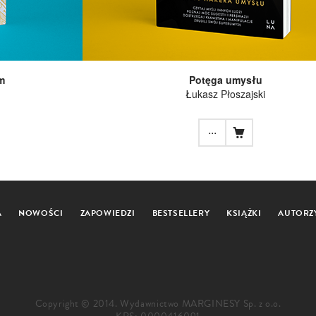
m
Potęga umysłu
Łukasz Płoszajski
...
A
NOWOŚCI
ZAPOWIEDZI
BESTSELLERY
KSIĄŻKI
AUTORZ
Copyright © 2014. Wydawnictwo MARGINESY Sp. z o.o.