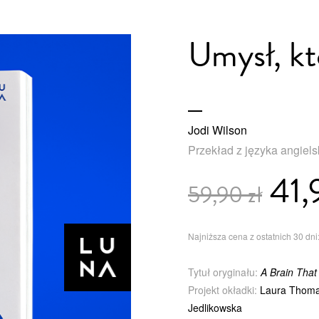
Umysł, kt
Jodi Wilson
Przekład z języka angiel
41,
59,90 zł
Najniższa cena z ostatnich 30 dni:
Tytuł oryginału:
A Brain That
Projekt okładki:
Laura Thoma
Jedlikowska