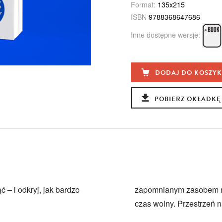
Format:
135x215
ISBN
9788368647686
Inne dostępne wersje:
DODAJ DO KOSZY
POBIERZ OKŁADKĘ
 – i odkryj, jak bardzo
zapomnianym zasobem m
czas wolny. Przestrzeń na