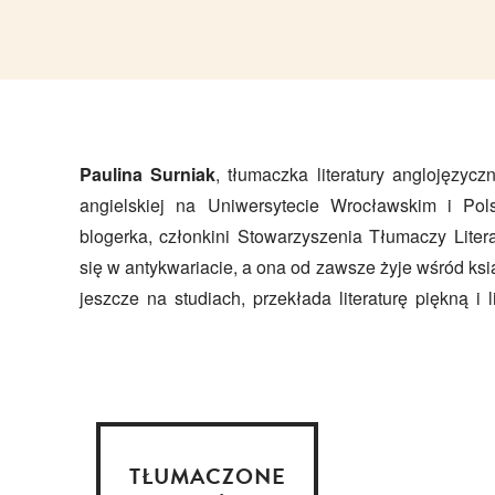
Paulina Surniak
, tłumaczka literatury anglojęzyczn
wolnym tłumaczy do szuflady poezję. Mieszka
angielskiej na Uniwersytecie Wrocławskim i Pols
blogerka, członkini Stowarzyszenia Tłumaczy Literat
się w antykwariacie, a ona od zawsze żyje wśród ks
jeszcze na studiach, przekłada literaturę piękną i l
TŁUMACZONE