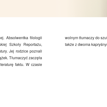
ej. Absolwentka filologii
 w Poznaniu z córką i mężem, a
kiej Szkoły Reportażu,
także z dwoma kapryśny
ury. Jej rodzice poznali
iążek. Tłumaczyć zaczęła
iteraturę faktu. W czasie