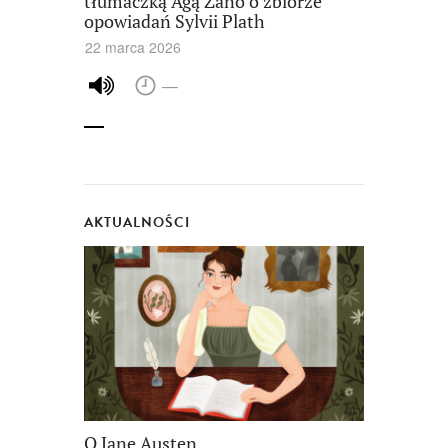
tłumaczką Agą Zano o zbiorze
opowiadań Sylvii Plath
22 marca 2026
—
AKTUALNOŚCI
O Jane Austen