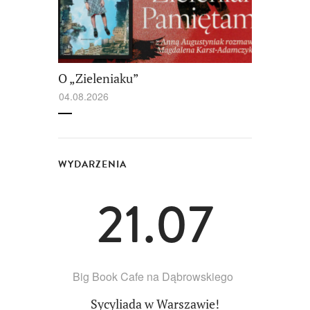
O „Zieleniaku”
04.08.2026
WYDARZENIA
21.07
Big Book Cafe na Dąbrowskiego
Sycyliada w Warszawie!