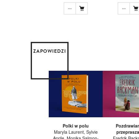
...
...
ZAPOWIEDZI
Polki w polu
Pozdrawiam
Maryla Laurent, Sylvie
przeprasz
Aprile, Monika Salmon-
Fredrik Bac