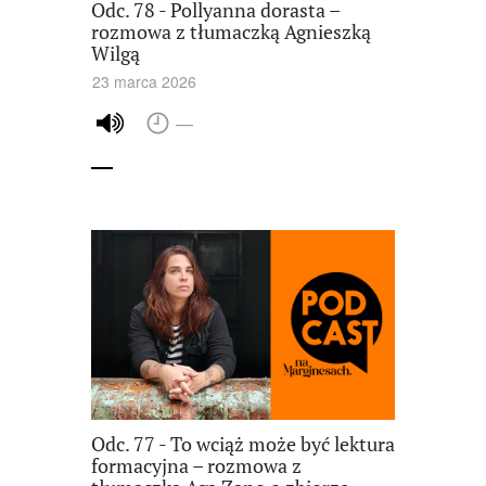
Odc. 78 - Pollyanna dorasta –
rozmowa z tłumaczką Agnieszką
Wilgą
23 marca 2026
—
Odc. 77 - To wciąż może być lektura
formacyjna – rozmowa z