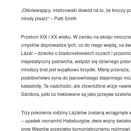
„Olśniewający, mistrzowski dowód na to, że kroczy 
młody pisarz” – Patti Smith
Przełom XIX i XX wieku. W zamku na skraju mrocznego
zmysłów doprowadza tych, co do niego wejdą, na świ
Lázár – dziecko o bladoniebieskich oczach i przezroc
majestatyczny patriarcha, wstydzi się dziwnego potomk
młodszy brat jest wyjątkowo brzydki. Márię przeraża,
podobieństwo syna do jasnowłosego stajennego mo
katastrofę. Ta nadchodzi, ale złowróżbne wizje nawi
Sándora, póki co traktowane są jako przejaw szaleńs
Trzy pokolenia rodziny Lázárów zostaną wciągnięte
– upadek monarchii Habsburgów, dwie wojny światow
zryw Węgrów przeciwko komunistycznemu reżimowi. 