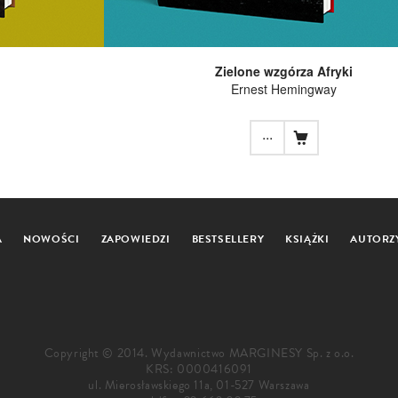
Zielone wzgórza Afryki
Ernest Hemingway
...
A
NOWOŚCI
ZAPOWIEDZI
BESTSELLERY
KSIĄŻKI
AUTORZ
Copyright © 2014. Wydawnictwo MARGINESY Sp. z o.o.
KRS: 0000416091
ul. Mierosławskiego 11a, 01-527 Warszawa