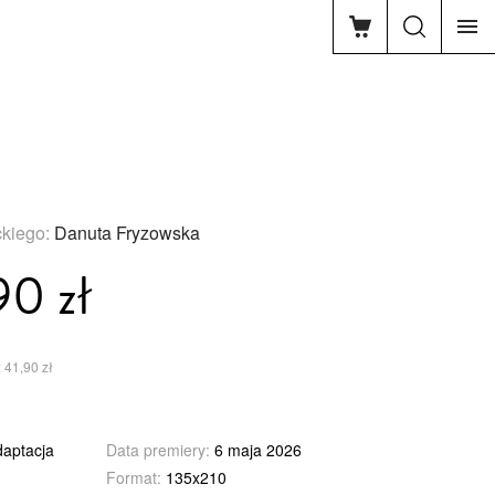
ckiego:
Danuta Fryzowska
90 zł
 41,90 zł
daptacja
Data premiery:
6 maja 2026
Format:
135x210