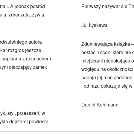
znali. A jednak pośród
Pierwszy nazywał się Th
ją, zdradzają, żywią
Jul Łyskawa
odwuletniego autora
Zdumiewająca książka –
skał rozgłos jeszcze
postaci i scen, które nie
ła napisana z rozmachem
miejscami niepokojąco o
czym otaczający zamek
względu na okoliczności, 
nadaje jej moc podobną 
i od razu pokazuje się w 
Daniel Kehlmann
k, styl, przestrzeń, w
ykle dojrzałej powieści.