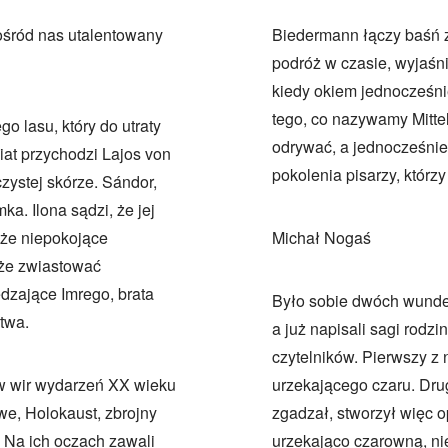
pośród nas utalentowany
Biedermann łączy baśń z 
podróż w czasie, wyjaśni
kiedy okiem jednocześni
tego, co nazywamy Mitte
 lasu, który do utraty
odrywać, a jednocześni
at przychodzi Lajos von
pokolenia pisarzy, którz
zystej skórze. Sándor,
a. Ilona sądzi, że jej
 że niepokojące
Michał Nogaś
że zwiastować
edzające Imrego, brata
Było sobie dwóch wunderk
twa.
a już napisali sagi rodz
czytelników. Pierwszy z 
 w wir wydarzeń XX wieku
urzekającego czaru. Drug
e, Holokaust, zbrojny
zgadzał, stworzył więc
Na ich oczach zawali
urzekająco czarowną, ni