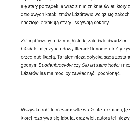
się stary porządek, a wraz z nim zniknie świat, który 
dziejowych kataklizmów Lázárowie wciąż się zakochu
nadzieję, opłakują straty i skrywają sekrety.
Zainspirowany rodzinną historią zaledwie dwudziest
Lázár
to międzynarodowy literacki fenomen, który zy
przed publikacją. Ta tajemnicza gotycka saga zosta
godnym
Buddenbrooków
czy
Stu lat samotności
i ni
Lázárów las ma moc, by zawładnąć i pochłonąć.
Wszystko robi tu niesamowite wrażenie: rozmach, języ
której rozgrywa się fabuła, oraz wiek autora tej niezw