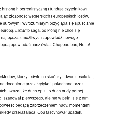
historią hiperrealistyczną i funduje czytelnikowi
ając złożoność węgierskich i europejskich losów,
e surowym i wyrozumiałym przygląda się spuściźnie
leuropą.
Lázár
to saga, od której nie chce się
e najlepsza z możliwych zapowiedź nowego
y będą opowiadać nasz świat. Chapeau bas, Nelio!
indów, którzy ledwie co skończyli dwadzieścia lat,
inne docenione przez krytykę i pokochane przez
nich uważał, że duch epiki to duch nudy pełnej
i szanował pierwszego, ale nie w pełni się z nim
 opowieść będącą zaprzeczeniem nudy, momentami
ekiedy przerażającą. Obu fascynował upadek.