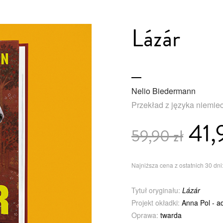
Lázár
Nelio Biedermann
Przekład z języka niemie
41,
59,90 zł
Najniższa cena z ostatnich 30 dni:
Tytuł oryginału:
Lázár
Projekt okładki:
Anna Pol - a
Oprawa:
twarda