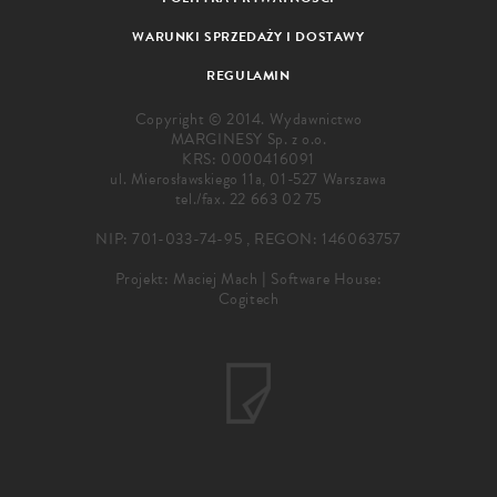
WARUNKI SPRZEDAŻY I DOSTAWY
REGULAMIN
Copyright © 2014. Wydawnictwo
MARGINESY Sp. z o.o.
KRS: 0000416091
ul. Mierosławskiego 11a, 01-527 Warszawa
tel./fax.
22 663 02 75
NIP: 701-033-74-95 , REGON: 146063757
Projekt:
Maciej Mach
|
Software House:
Cogitech