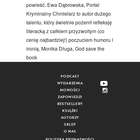
powieść. Ewa Dąbrowska, Portal
Kryminalny Chmielarz to autor dużego
talentu, który świetnie pożenił refleksję
literacką z całkiem przyzwoitym (co
cenię najbardziej!) poczuciem humoru i
ironią. Monika Długa, God save the
book
PODCAST
WYDARZENIA
NOWOŚCI
ZAPOWIEDZI
BESTSELLERY
KSIĄŻKI
AUTORZY
SKLEP
O NAS
POLITYKA PRYWATNOŚCI