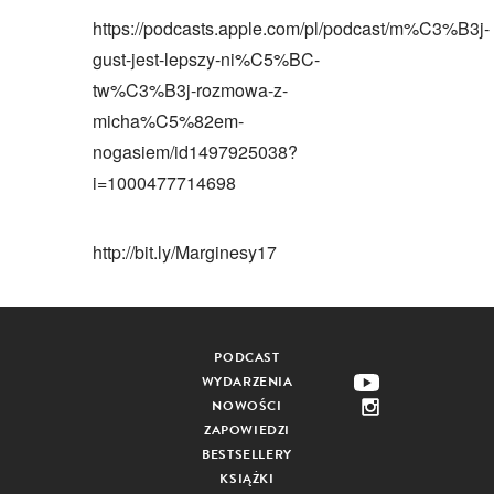
https://podcasts.apple.com/pl/podcast/m%C3%B3j-
gust-jest-lepszy-ni%C5%BC-
tw%C3%B3j-rozmowa-z-
micha%C5%82em-
nogasiem/id1497925038?
i=1000477714698
http://bit.ly/Marginesy17
PODCAST
WYDARZENIA
NOWOŚCI
ZAPOWIEDZI
BESTSELLERY
KSIĄŻKI