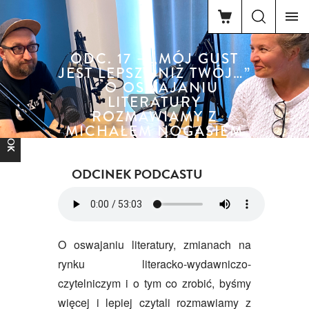
ODC. 17 – „MÓJ GUST
JEST LEPSZY NIŻ TWÓJ…”
– O OSWAJANIU
LITERATURY
FACEBOOK
ROZMAWIAMY Z
MICHAŁEM NOGASIEM
ODCINEK PODCASTU
O oswajaniu literatury, zmianach na
rynku literacko-wydawniczo-
czytelniczym i o tym co zrobić, byśmy
więcej i lepiej czytali rozmawiamy z