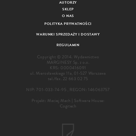
AUTORZY
SKLEP
O NAS
POLITYKA PRYWATNOŚCI
WARUNKI SPRZEDAŻY I DOSTAWY
REGULAMIN
Copyright © 2014. Wydawnictwo
MARGINESY Sp. z o.o.
KRS: 0000416091
ul. Mierosławskiego 11a, 01-527 Warszawa
tel./fax.
22 663 02 75
NIP: 701-033-74-95 , REGON: 146063757
Projekt:
Maciej Mach
|
Software House:
Cogitech