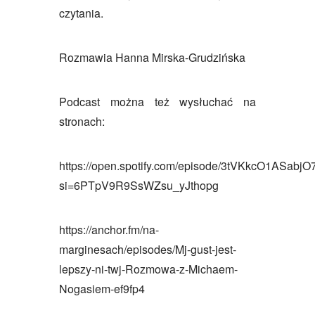
czytania.
Rozmawia Hanna Mirska-Grudzińska
Podcast można też wysłuchać na
stronach:
https://open.spotify.com/episode/3tVKkcO1ASab
si=6PTpV9R9SsWZsu_yJthopg
https://anchor.fm/na-
marginesach/episodes/Mj-gust-jest-
lepszy-ni-twj-Rozmowa-z-Michaem-
Nogasiem-ef9fp4