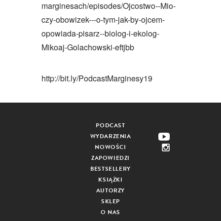
marginesach/episodes/Ojcostwo--Mio-
czy-obowizek---o-tym-jak-by-ojcem-
opowiada-pisarz--biolog-i-ekolog-
Mikoaj-Golachowski-eftjbb
http://bit.ly/PodcastMarginesy19
PODCAST
WYDARZENIA
NOWOŚCI
ZAPOWIEDZI
BESTSELLERY
KSIĄŻKI
AUTORZY
SKLEP
O NAS