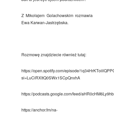
Z Mikołajem Golachowskim rozmawia
Ewa Karwan-Jastrzębska.
Rozmowę znajdziecie również tutaj:
https://open.spotify.com/episode/1q34HrKToiilQ
si=LuCiRXItQ0SWx1SCpQnxhA
https://podcasts.google.com/feed/aHR0cHM6L
https://anchor.fm/na-