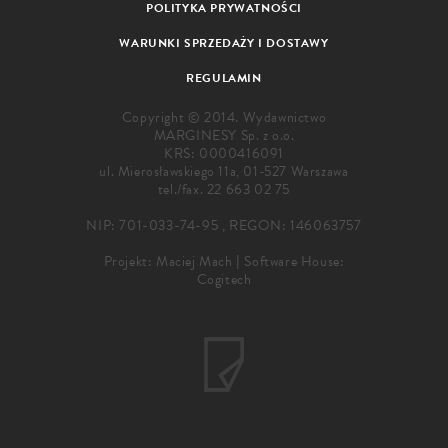
POLITYKA PRYWATNOŚCI
WARUNKI SPRZEDAŻY I DOSTAWY
REGULAMIN
Copyright © 2014. Wydawnictwo
MARGINESY Sp. z o.o.
KRS: 0000416091
ul. Mierosławskiego 11a, 01-527 Warszawa
tel./fax.
22 663 02 75
NIP: 701-033-74-95 , REGON: 146063757
Projekt:
Maciej Mach
|
Software House:
Cogitech