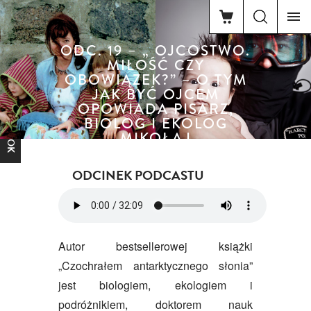
ODC. 19 – „ OJCOSTWO.
MIŁOŚĆ CZY
OBOWIĄZEK?” – O TYM
JAK BYĆ OJCEM
OPOWIADA PISARZ,
FACEBOOK
BIOLOG I EKOLOG
MIKOŁAJ
GOLACHOWSKI
ODCINEK PODCASTU
Autor bestsellerowej książki
„Czochrałem antarktycznego słonia”
jest biologiem, ekologiem i
podróżnikiem, doktorem nauk