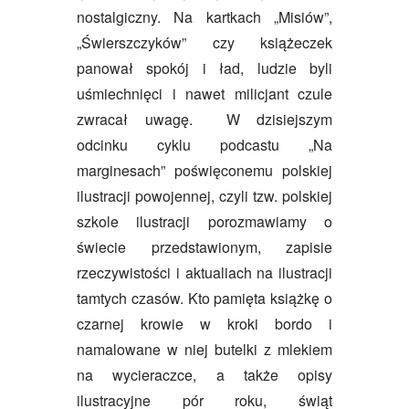
nostalgiczny. Na kartkach „Misiów”,
„Świerszczyków” czy książeczek
panował spokój i ład, ludzie byli
uśmiechnięci i nawet milicjant czule
zwracał uwagę. W dzisiejszym
odcinku cyklu podcastu „Na
marginesach” poświęconemu polskiej
ilustracji powojennej, czyli tzw. polskiej
szkole ilustracji porozmawiamy o
świecie przedstawionym, zapisie
rzeczywistości i aktualiach na ilustracji
tamtych czasów. Kto pamięta książkę o
czarnej krowie w kroki bordo i
namalowane w niej butelki z mlekiem
na wycieraczce, a także opisy
ilustracyjne pór roku, świąt