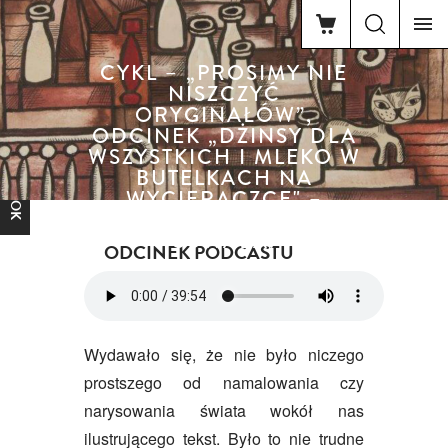
CYKL – „PROSIMY NIE
NISZCZYĆ
ORYGINAŁÓW”,
ODCINEK „DŻINSY DLA
WSZYSTKICH I MLEKO W
FACEBOOK
BUTELKACH NA
WYCIERACZCE" –
OPOWIADA ANNA
SUWAŁA.
ODCINEK PODCASTU
Wydawało się, że nie było niczego
prostszego od namalowania czy
narysowania świata wokół nas
ilustrującego tekst. Było to nie trudne