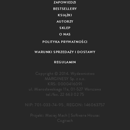
ZAPOWIEDZI
BESTSELLERY
KSIĄŻKI
AUTORZY
SKLEP
O NAS
POLITYKA PRYWATNOŚCI
WARUNKI SPRZEDAŻY I DOSTAWY
REGULAMIN
Copyright © 2014. Wydawnictwo
MARGINESY Sp. z o.o.
KRS: 0000416091
ul. Mierosławskiego 11a, 01-527 Warszawa
tel./fax.
22 663 02 75
NIP: 701-033-74-95 , REGON: 146063757
Projekt:
Maciej Mach
|
Software House:
Cogitech