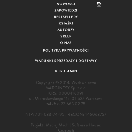
NOWOŚCI
ZAPOWIEDZI
BESTSELLERY
KSIĄŻKI
AUTORZY
SKLEP
O NAS
POLITYKA PRYWATNOŚCI
WARUNKI SPRZEDAŻY I DOSTAWY
REGULAMIN
Copyright © 2014. Wydawnictwo
MARGINESY Sp. z o.o.
KRS: 0000416091
ul. Mierosławskiego 11a, 01-527 Warszawa
tel./fax.
22 663 02 75
NIP: 701-033-74-95 , REGON: 146063757
Projekt:
Maciej Mach
|
Software House:
Cogitech