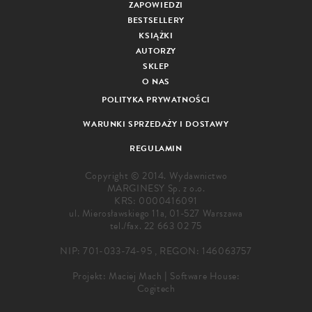
ZAPOWIEDZI
BESTSELLERY
KSIĄŻKI
AUTORZY
SKLEP
O NAS
POLITYKA PRYWATNOŚCI
WARUNKI SPRZEDAŻY I DOSTAWY
REGULAMIN
Copyright © 2014. Wydawnictwo
MARGINESY Sp. z o.o.
KRS: 0000416091
ul. Mierosławskiego 11a, 01-527 Warszawa
tel./fax.
22 663 02 75
NIP: 701-033-74-95 , REGON: 146063757
Projekt:
Maciej Mach
|
Software House:
Cogitech