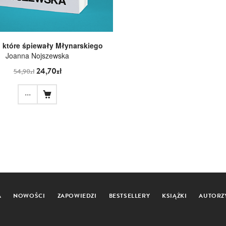
, które śpiewały Młynarskiego
Joanna Nojszewska
24,70zł
54,90zł
...
A
NOWOŚCI
ZAPOWIEDZI
BESTSELLERY
KSIĄŻKI
AUTORZ