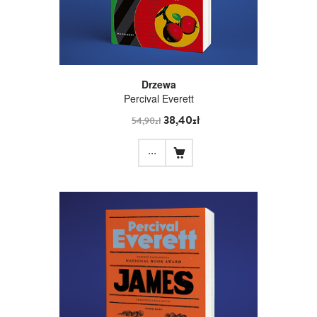
Drzewa
Percival Everett
38,40zł
54,90zł
...