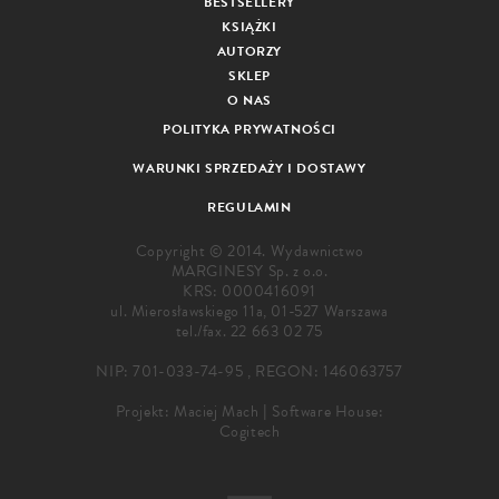
BESTSELLERY
KSIĄŻKI
AUTORZY
SKLEP
O NAS
POLITYKA PRYWATNOŚCI
WARUNKI SPRZEDAŻY I DOSTAWY
REGULAMIN
Copyright © 2014. Wydawnictwo
MARGINESY Sp. z o.o.
KRS: 0000416091
ul. Mierosławskiego 11a, 01-527 Warszawa
tel./fax.
22 663 02 75
NIP: 701-033-74-95 , REGON: 146063757
Projekt:
Maciej Mach
|
Software House:
Cogitech