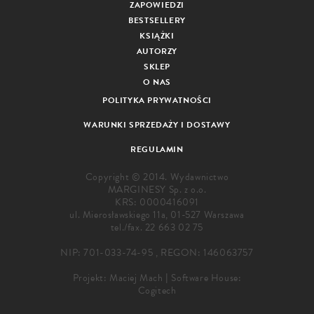
ZAPOWIEDZI
BESTSELLERY
KSIĄŻKI
AUTORZY
SKLEP
O NAS
POLITYKA PRYWATNOŚCI
WARUNKI SPRZEDAŻY I DOSTAWY
REGULAMIN
Copyright © 2014. Wydawnictwo
MARGINESY Sp. z o.o.
KRS: 0000416091
ul. Mierosławskiego 11a, 01-527 Warszawa
tel./fax.
22 663 02 75
NIP: 701-033-74-95 , REGON: 146063757
Projekt:
Maciej Mach
|
Software House:
Cogitech