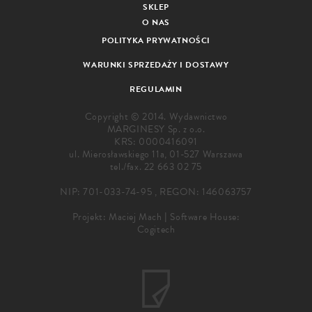
SKLEP
O NAS
POLITYKA PRYWATNOŚCI
WARUNKI SPRZEDAŻY I DOSTAWY
REGULAMIN
Copyright © 2014. Wydawnictwo
MARGINESY Sp. z o.o.
KRS: 0000416091
ul. Mierosławskiego 11a, 01-527 Warszawa
tel./fax.
22 663 02 75
NIP: 701-033-74-95 , REGON: 146063757
Projekt:
Maciej Mach
|
Software House:
Cogitech