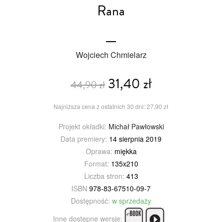
Rana
Wojciech Chmielarz
31,40 zł
44,90 zł
Najniższa cena z ostatnich 30 dni: 27,90 zł
Projekt okładki:
Michał Pawłowski
Data premiery:
14 sierpnia 2019
Oprawa:
miękka
Format:
135x210
Liczba stron:
413
ISBN
978-83-67510-09-7
Dostępność:
w sprzedaży
Inne dostępne wersje: