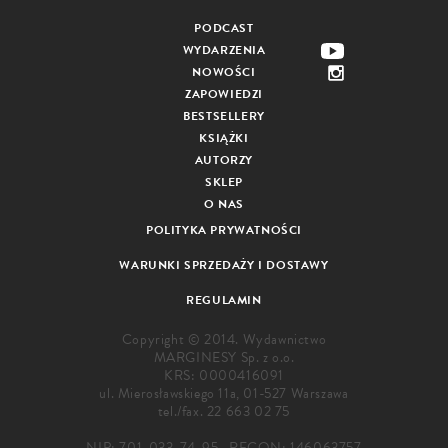
PODCAST
WYDARZENIA
NOWOŚCI
ZAPOWIEDZI
BESTSELLERY
KSIĄŻKI
AUTORZY
SKLEP
O NAS
POLITYKA PRYWATNOŚCI
WARUNKI SPRZEDAŻY I DOSTAWY
REGULAMIN
Copyright © 2014. Wydawnictwo
MARGINESY Sp. z o.o.
KRS: 0000416091
ul. Mierosławskiego 11a, 01-527 Warszawa
tel./fax.
22 663 02 75
NIP: 701-033-74-95 , REGON: 146063757