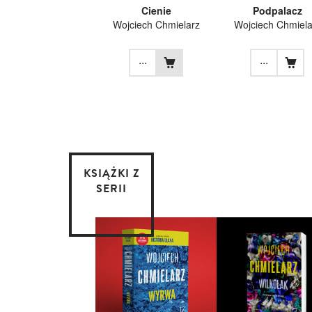
Cienie
Podpalacz
Wojciech Chmielarz
Wojciech Chmiela
...
...
KSIĄŻKI Z
SERII