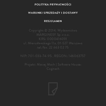
POLITYKA PRYWATNOŚCI
WARUNKI SPRZEDAŻY I DOSTAWY
REGULAMIN
Copyright © 2014. Wydawnictwo
MARGINESY Sp. z o.o.
KRS: 0000416091
ul. Mierosławskiego 11a, 01-527 Warszawa
tel./fax.
22 663 02 75
NIP: 701-033-74-95 , REGON: 146063757
Projekt:
Maciej Mach
|
Software House:
Cogitech