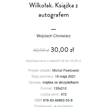
Wilkołak. Książka z
autografem
Wojciech Chmielarz
30,00 zł
42,90 zł
Najniższa cena z ostatnich 30 dni: 30,00 zł
Projekt okładki:
Michał Pawłowski
Data premiery:
19 maja 2021
Oprawa:
miękka ze skrzydełkami
Format:
135x210
Liczba stron:
472
ISBN
978-83-66863-53-8
Dostępność:
w sprzedaży