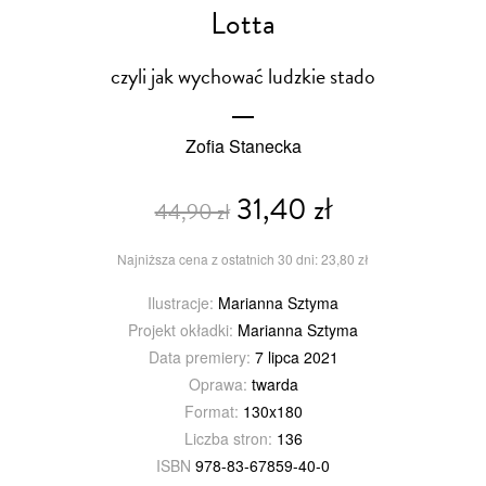
Lotta
czyli jak wychować ludzkie stado
Zofia Stanecka
31,40 zł
44,90 zł
Najniższa cena z ostatnich 30 dni: 23,80 zł
Ilustracje:
Marianna Sztyma
Projekt okładki:
Marianna Sztyma
Data premiery:
7 lipca 2021
Oprawa:
twarda
Format:
130x180
Liczba stron:
136
ISBN
978-83-67859-40-0