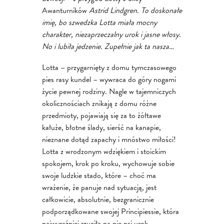
Awanturników
Astrid Lindgren. To doskonałe
imię, bo szwedzka Lotta miała mocny
charakter, niezaprzeczalny urok i jasne włosy.
No i lubiła jedzenie. Zupełnie jak ta nasza…
Lotta – przygarnięty z domu tymczasowego
pies rasy kundel – wywraca do góry nogami
życie pewnej rodziny. Nagle w tajemniczych
okolicznościach znikają z domu różne
przedmioty, pojawiają się za to żółtawe
kałuże, błotne ślady, sierść na kanapie,
nieznane dotąd zapachy i mnóstwo miłości!
Lotta z wrodzonym wdziękiem i stoickim
spokojem, krok po kroku, wychowuje sobie
swoje ludzkie stado, które – choć ma
wrażenie, że panuje nad sytuacją, jest
całkowicie, absolutnie, bezgranicznie
podporządkowane swojej Principiessie, która
najwyraźniej rzuciła na nie psi urok.