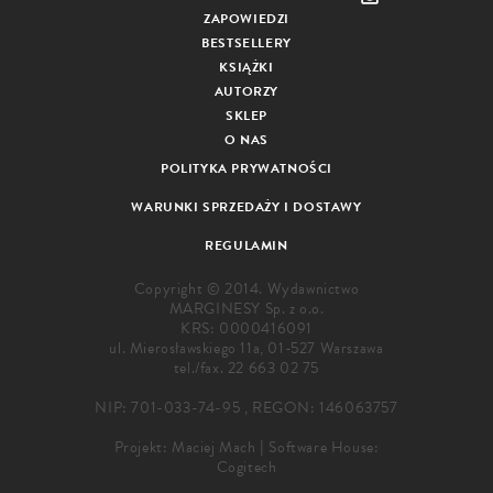
ZAPOWIEDZI
BESTSELLERY
KSIĄŻKI
AUTORZY
SKLEP
O NAS
POLITYKA PRYWATNOŚCI
WARUNKI SPRZEDAŻY I DOSTAWY
REGULAMIN
Copyright © 2014. Wydawnictwo
MARGINESY Sp. z o.o.
KRS: 0000416091
ul. Mierosławskiego 11a, 01-527 Warszawa
tel./fax.
22 663 02 75
NIP: 701-033-74-95 , REGON: 146063757
Projekt:
Maciej Mach
|
Software House:
Cogitech