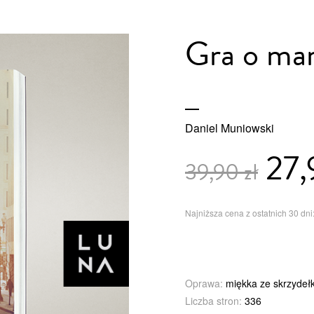
Gra o mar
Daniel Muniowski
27,
39,90 zł
Najniższa cena z ostatnich 30 dni:
Oprawa:
miękka ze skrzydeł
Liczba stron:
336