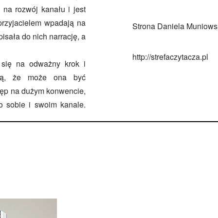
na rozwój kanału i jest
przyjacielem wpadają na
Strona Daniela Muniowsk
pisała do nich narrację, a
http://strefaczytacza.pl
 się na odważny krok i
rzą, że może ona być
tęp na dużym konwencie,
 sobie i swoim kanale.