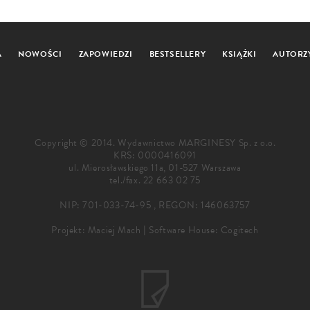
A
NOWOŚCI
ZAPOWIEDZI
BESTSELLERY
KSIĄŻKI
AUTORZ
Copyright © 2014. Wydawnictwo MARGINESY Sp. z o.o.
KRS: 0000416091
ul. Mierosławskiego 11a, 01-527 Warszawa
tel./fax.
22 663 02 75
NIP: 701-033-74-95 , REGON: 146063757
Projekt:
Maciej Mach
|
Software House: Cogitech