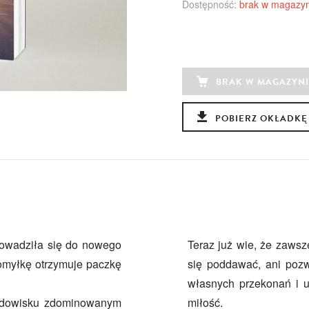
Dostępność:
brak w magazyn
BRAK W MAGAZYNI
POBIERZ OKŁADKĘ
rowadziła się do nowego
Teraz już wie, że zawsz
pomyłkę otrzymuje paczkę
się poddawać, ani pozw
własnych przekonań i 
rodowisku zdominowanym
miłość.