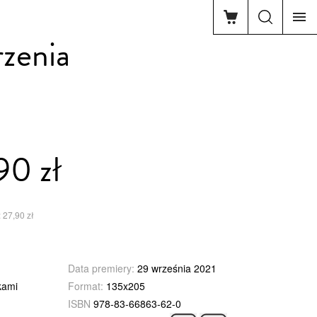
zenia
90 zł
 27,90 zł
Data premiery:
29 września 2021
kami
Format:
135x205
ISBN
978-83-66863-62-0