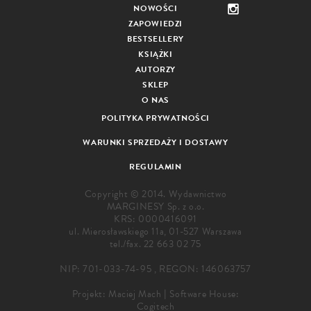
NOWOŚCI
ZAPOWIEDZI
BESTSELLERY
KSIĄŻKI
AUTORZY
SKLEP
O NAS
POLITYKA PRYWATNOŚCI
WARUNKI SPRZEDAŻY I DOSTAWY
REGULAMIN
Copyright © 2014. Wydawnictwo
MARGINESY Sp. z o.o.
KRS: 0000416091
ul. Mierosławskiego 11a, 01-527 Warszawa
tel./fax.
22 663 02 75
NIP: 701-033-74-95 , REGON: 146063757
Projekt:
Maciej Mach
|
Software House:
Cogitech