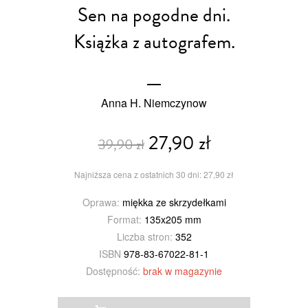
Sen na pogodne dni.
Książka z autografem.
Anna H. Niemczynow
27,90 zł
39,90 zł
Najniższa cena z ostatnich 30 dni: 27,90 zł
Oprawa:
miękka ze skrzydełkami
Format:
135x205 mm
Liczba stron:
352
ISBN
978-83-67022-81-1
Dostępność:
brak w magazynie