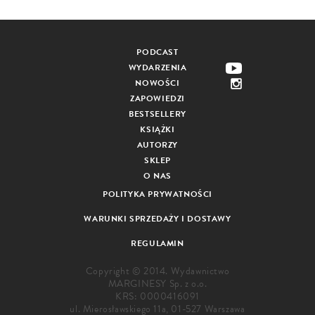
PODCAST
WYDARZENIA
NOWOŚCI
ZAPOWIEDZI
BESTSELLERY
KSIĄŻKI
AUTORZY
SKLEP
O NAS
POLITYKA PRYWATNOŚCI
WARUNKI SPRZEDAŻY I DOSTAWY
REGULAMIN
Copyright © 2014. Wydawnictwo
MARGINESY Sp. z o.o.
KRS: 0000416091
ul. Mierosławskiego 11a, 01-527 Warszawa