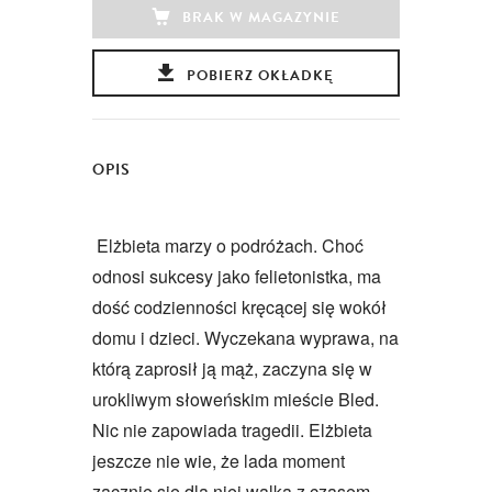
BRAK W MAGAZYNIE
POBIERZ OKŁADKĘ
OPIS
Elżbieta marzy o podróżach. Choć
odnosi sukcesy jako felietonistka, ma
dość codzienności kręcącej się wokół
domu i dzieci. Wyczekana wyprawa, na
którą zaprosił ją mąż, zaczyna się w
urokliwym słoweńskim mieście Bled.
Nic nie zapowiada tragedii. Elżbieta
jeszcze nie wie, że lada moment
zacznie się dla niej walka z czasem,