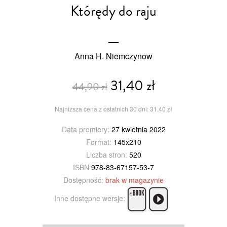
Którędy do raju
Anna H. Niemczynow
31,40 zł
44,90 zł
Najniższa cena z ostatnich 30 dni: 31,40 zł
Data premiery:
27 kwietnia 2022
Format:
145x210
Liczba stron:
520
ISBN
978-83-67157-53-7
Dostępność:
brak w magazynie
Inne dostępne wersje: