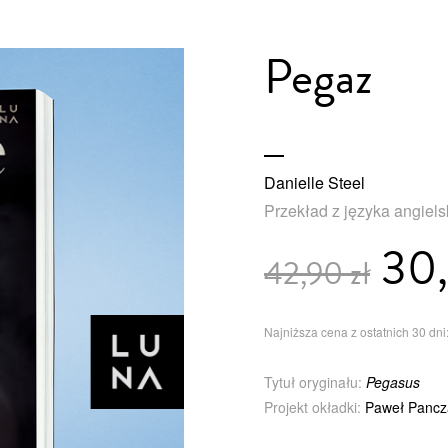
Pegaz
Danielle Steel
Przekład z języka angiels
30,
42,90 zł
Najniższa cena z ostatnich 30 dni:
Tytuł oryginału:
Pegasus
Projekt okładki:
Paweł Pancz