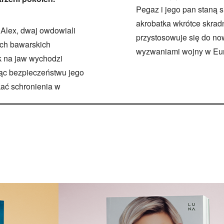
Pegaz i jego pan staną s
akrobatka wkrótce skrad
 Alex, dwaj owdowiali
przystosowuje się do now
ich bawarskich
wyzwaniami wojny w Euro
k na jaw wychodzi
ąc bezpieczeństwu jego
kać schronienia w