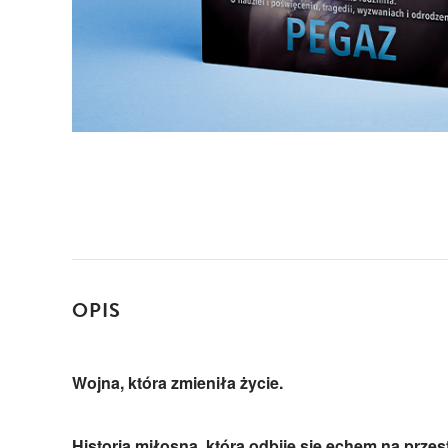
OPIS
Wojna, która zmieniła życie.
Historia miłosna, która odbije się echem na przes