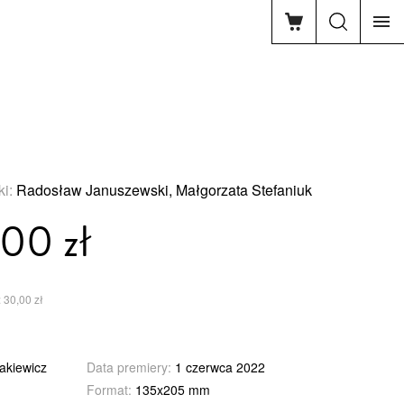
ki:
Radosław Januszewski, Małgorzata Stefaniuk
00 zł
 30,00 zł
akiewicz
Data premiery:
1 czerwca 2022
Format:
135x205 mm