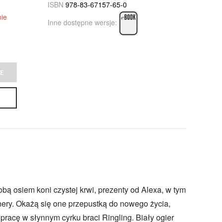
ISBN
978-83-67157-65-0
ie
Inne dostępne wersje:
E
bą osiem koni czystej krwi, prezenty od Alexa, w tym
nery. Okażą się one przepustką do nowego życia,
racę w słynnym cyrku braci Ringling. Biały ogier