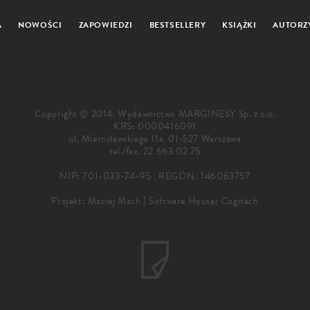
A
NOWOŚCI
ZAPOWIEDZI
BESTSELLERY
KSIĄŻKI
AUTORZ
Copyright © 2014. Wydawnictwo MARGINESY Sp. z o.o.
KRS: 0000416091
ul. Mierosławskiego 11a, 01-527 Warszawa
tel./fax.
22 663 02 75
NIP: 701-033-74-95 , REGON: 146063757
Projekt:
Maciej Mach
|
Software House: Cogitech