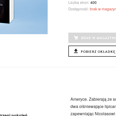
Liczba stron:
400
Dostępność:
brak w magazyn
BRAK W MAGAZYNI
POBIERZ OKŁADKĘ
Ameryce. Zabierają ze so
dwa olśniewające lipica
zapewniając Nicolasowi p
trzeni pokoleń.