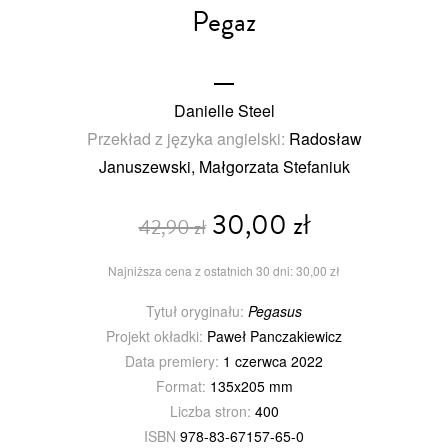
Pegaz
Danielle Steel
Przekład z języka angielski:
Radosław
Januszewski, Małgorzata Stefaniuk
30,00 zł
42,90 zł
Najniższa cena z ostatnich 30 dni: 30,00 zł
Tytuł oryginału:
Pegasus
Projekt okładki:
Paweł Panczakiewicz
Data premiery:
1 czerwca 2022
Format:
135x205 mm
Liczba stron:
400
ISBN
978-83-67157-65-0