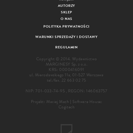
AUTORZY
SKLEP
O NAS
POLITYKA PRYWATNOŚCI
WARUNKI SPRZEDAŻY I DOSTAWY
REGULAMIN
Copyright © 2014. Wydawnictwo
MARGINESY Sp. z o.o.
KRS: 0000416091
ul. Mierosławskiego 11a, 01-527 Warszawa
tel./fax.
22 663 02 75
NIP: 701-033-74-95 , REGON: 146063757
Projekt:
Maciej Mach
|
Software House:
Cogitech