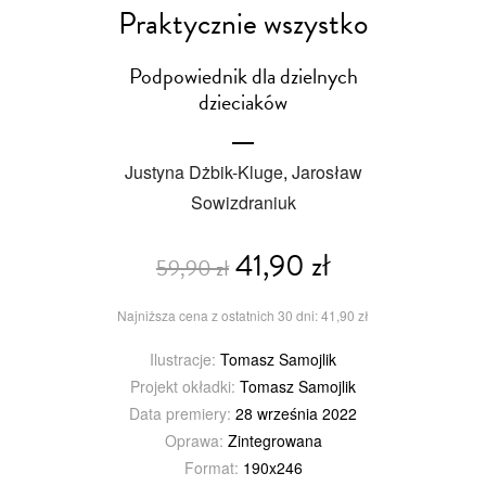
Praktycznie wszystko
Podpowiednik dla dzielnych
dzieciaków
Justyna Dżbik-Kluge
,
Jarosław
Sowizdraniuk
41,90 zł
59,90 zł
Najniższa cena z ostatnich 30 dni: 41,90 zł
Ilustracje:
Tomasz Samojlik
Projekt okładki:
Tomasz Samojlik
Data premiery:
28 września 2022
Oprawa:
Zintegrowana
Format:
190x246