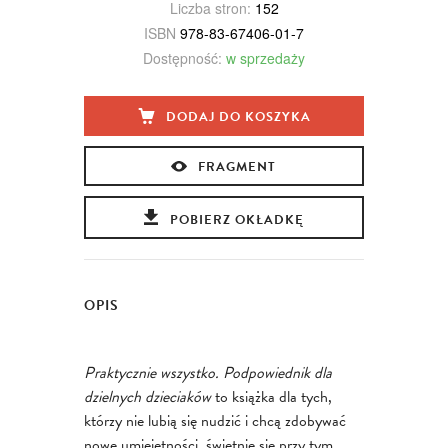
Liczba stron:
152
ISBN
978-83-67406-01-7
Dostępność:
w sprzedaży
DODAJ DO KOSZYKA
FRAGMENT
POBIERZ OKŁADKĘ
OPIS
Praktycznie wszystko. Podpowiednik dla
dzielnych dzieciaków
to książka dla tych,
którzy nie lubią się nudzić i chcą zdobywać
nowe umiejętności, świetnie się przy tym