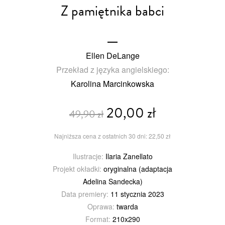
Z pamiętnika babci
Ellen DeLange
Przekład z języka angielskiego:
Karolina Marcinkowska
20,00 zł
49,90 zł
Najniższa cena z ostatnich 30 dni: 22,50 zł
Ilustracje:
Ilaria Zanellato
Projekt okładki:
oryginalna (adaptacja
Adelina Sandecka)
Data premiery:
11 stycznia 2023
Oprawa:
twarda
Format:
210x290