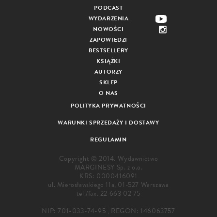
PODCAST
WYDARZENIA
NOWOŚCI
ZAPOWIEDZI
BESTSELLERY
KSIĄŻKI
AUTORZY
SKLEP
O NAS
POLITYKA PRYWATNOŚCI
WARUNKI SPRZEDAŻY I DOSTAWY
REGULAMIN
Copyright © 2014. Wydawnictwo
MARGINESY Sp. z o.o.
KRS: 0000416091
ul. Mierosławskiego 11a, 01-527 Warszawa
tel./fax.
22 663 02 75
NIP: 701-033-74-95 , REGON: 146063757