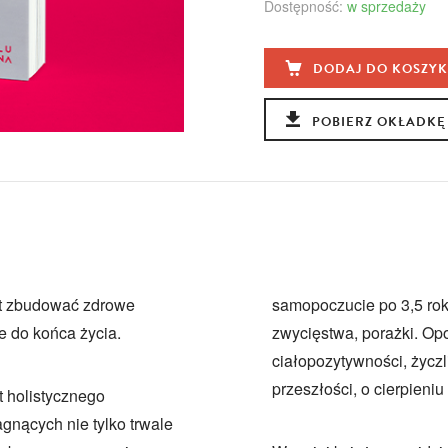
Dostępność:
w sprzedaży
DODAJ DO KOSZY
POBIERZ OKŁADKĘ
est zbudować zdrowe
samopoczucie po 3,5 ro
ie do końca życia.
zwycięstwa, porażki. Op
ciałopozytywności, życzl
przeszłości, o cierpieniu 
t holistycznego
agnących nie tylko trwale