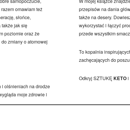
dobre samopoczucie,
W mojej książce znajdzi
ym razem omawiam też
przepisów na dania główn
rację, słońce,
także na desery. Dowiesz
także jak się
wykorzystać i łączyć pr
m poziomie oraz że
przede wszystkim smaczn
cji do zmiany o atomowej
To kopalnia inspirującyc
zachęcających do poszu
Odkryj SZTUKĘ
KETO
i
 i olśnieniach na drodze
 wygląda moje zdrowie i