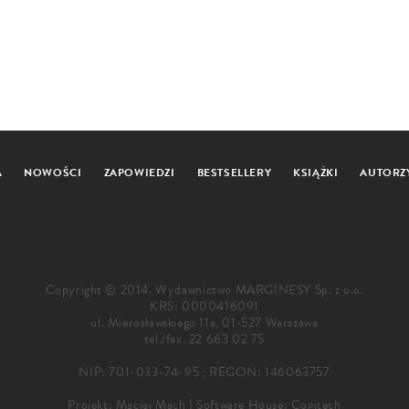
A
NOWOŚCI
ZAPOWIEDZI
BESTSELLERY
KSIĄŻKI
AUTORZ
Copyright © 2014. Wydawnictwo MARGINESY Sp. z o.o.
KRS: 0000416091
ul. Mierosławskiego 11a, 01-527 Warszawa
tel./fax.
22 663 02 75
NIP: 701-033-74-95 , REGON: 146063757
Projekt:
Maciej Mach
|
Software House: Cogitech