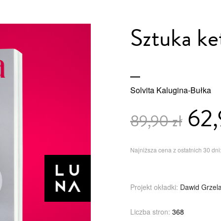
Sztuka ke
Solvita Kalugina-Bułka
62,
89,90 zł
Najniższa cena z ostatnich 30 dni:
Projekt okładki:
Dawid Grzel
Liczba stron:
368