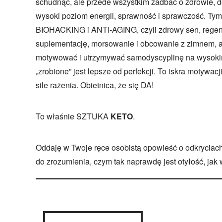
schudnąć, ale przede wszystkim zadbać o zdrowie, 
wysoki poziom energii, sprawność i sprawczość. T
BIOHACKING i ANTI-AGING, czyli zdrowy sen, regene
suplementację, morsowanie i obcowanie z zimnem, a 
motywować i utrzymywać samodyscyplinę na wysoki
„zrobione” jest lepsze od perfekcji. To iskra motywa
sile rażenia. Obietnica, że się DA!
To właśnie SZTUKA
KETO
.
Oddaję w Twoje ręce osobistą opowieść o odkryciach
do zrozumienia, czym tak naprawdę jest otyłość, jak