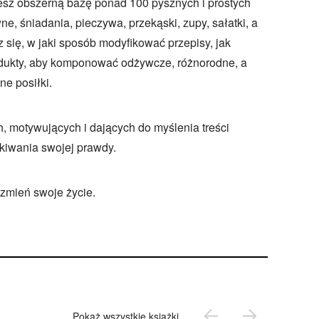
esz obszerną bazę ponad 100 pysznych i prostych
e, śniadania, pieczywa, przekąski, zupy, sałatki, a
 się, w jaki sposób modyfikować przepisy, jak
odukty, aby komponować odżywcze, różnorodne, a
e posiłki.
h, motywujących i dających do myślenia treści
kiwania swojej prawdy.
 zmień swoje życie.
Pokaż wszystkie książki