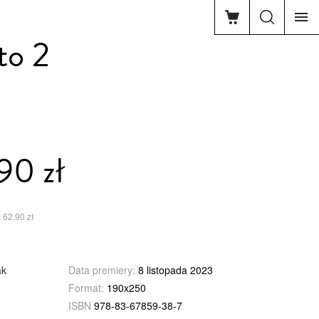
to 2
90 zł
 62,90 zł
ak
Data premiery:
8 listopada 2023
Format:
190x250
ISBN
978-83-67859-38-7