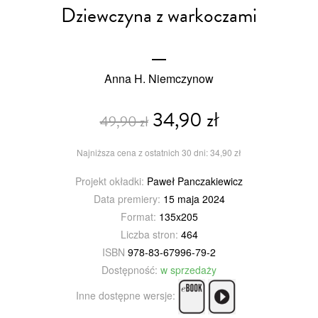
Dziewczyna z warkoczami
Anna H. Niemczynow
34,90 zł
49,90 zł
Najniższa cena z ostatnich 30 dni: 34,90 zł
Projekt okładki:
Paweł Panczakiewicz
Data premiery:
15 maja 2024
Format:
135x205
Liczba stron:
464
ISBN
978-83-67996-79-2
Dostępność:
w sprzedaży
Inne dostępne wersje: