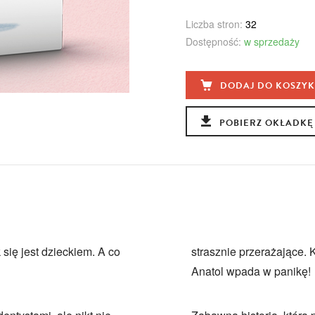
Liczba stron:
32
Dostępność:
w sprzedaży
DODAJ DO KOSZY
POBIERZ OKŁADKĘ
się jest dzieckiem. A co
strasznie przerażające. 
Anatol wpada w panikę!