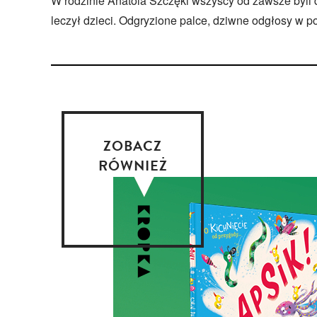
W rodzinie Anatola Szczęki wszyscy od zawsze byli de
leczył dzieci. Odgryzione palce, dziwne odgłosy w po
ZOBACZ
RÓWNIEŻ