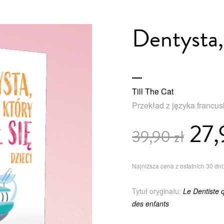
Dentysta, 
Till The Cat
Przekład z języka francu
27,
39,90 zł
Najniższa cena z ostatnich 30 dni:
Tytuł oryginału:
Le Dentiste q
des enfants