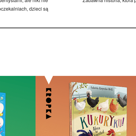
ntystami, ale nikt nie
Zabawna historia, która 
czekalniach, dzieci są