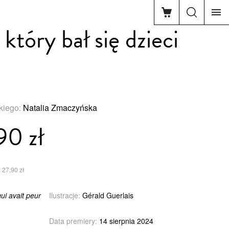
który bał się dzieci
skiego:
Natalia Zmaczyńska
90 zł
 27,90 zł
ui avait peur
Ilustracje:
Gérald Guerlais
Data premiery:
14 sierpnia 2024