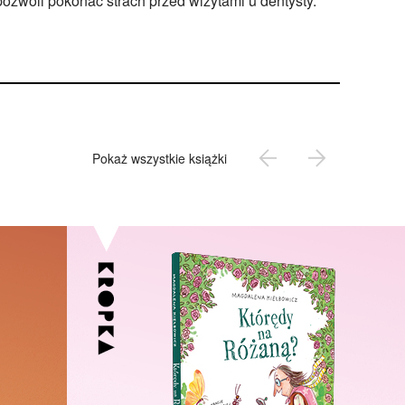
pozwoli pokonać strach przed wizytami u dentysty.
Pokaż wszystkie książki