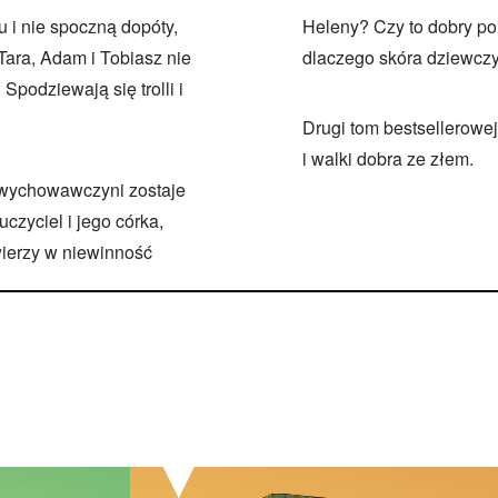
 i nie spoczną dopóty,
Heleny? Czy to dobry pom
ara, Adam i Tobiasz nie
dlaczego skóra dziewczy
Spodziewają się trolli i
Drugi tom bestsellerowej
i walki dobra ze złem.
h wychowawczyni zostaje
czyciel i jego córka,
wierzy w niewinność