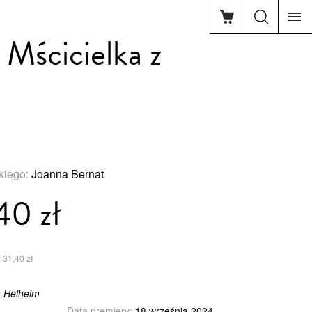
 Mścicielka z
kiego:
Joanna Bernat
40 zł
 31,40 zł
a Helheim
Data premiery:
18 września 2024