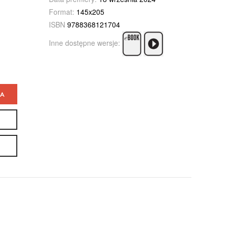
Format:
145x205
ISBN
9788368121704
Inne dostępne wersje:
KA