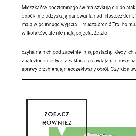
Mieszkańcy podziemnego świata szykują się do ataku
dopóki nie odzyskają panowania nad miasteczkiem. T
mają więc innego wyjścia – muszą bronić Trollheimu. 
wilkołaków, ale nie mają pojęcia, że zło
czyha na nich pod zupełnie inną postacią. Kiedy ic
znaleziona martwa, a w klasie pojawiają się nowy nau
sprawy przybierają nieoczekiwany obrót. Czy ktoś u
ZOBACZ
RÓWNIEŻ