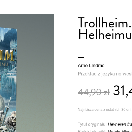
Trollheim.
Helheimu
Arne Lindmo
Przekład z języka norwes
31,
44,90 zł
Najniższa cena z ostatnich 30 dni:
Tytuł oryginału:
Hevneren fr
Projekt okładki:
Marcin Minor