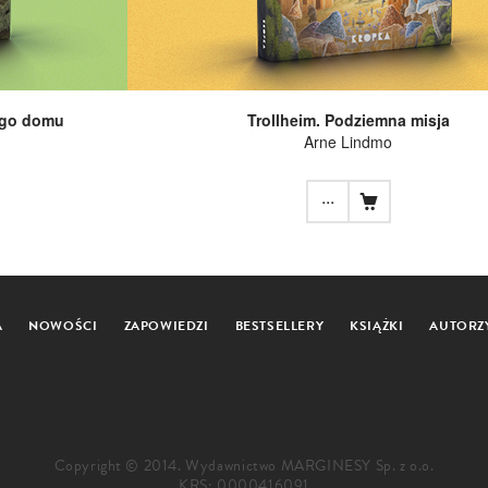
ego domu
Trollheim. Podziemna misja
Arne Lindmo
...
A
NOWOŚCI
ZAPOWIEDZI
BESTSELLERY
KSIĄŻKI
AUTORZ
Copyright © 2014. Wydawnictwo MARGINESY Sp. z o.o.
KRS: 0000416091