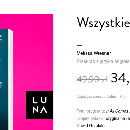
Wszystkie
Melissa Wiesner
Przekład z języka angiel
34,
49,90 zł
Najniższa cena z ostatnich 30 dni:
Tytuł oryginału:
It All Comes
Projekt okładki:
oryginalna (
Dawid Grzelak)