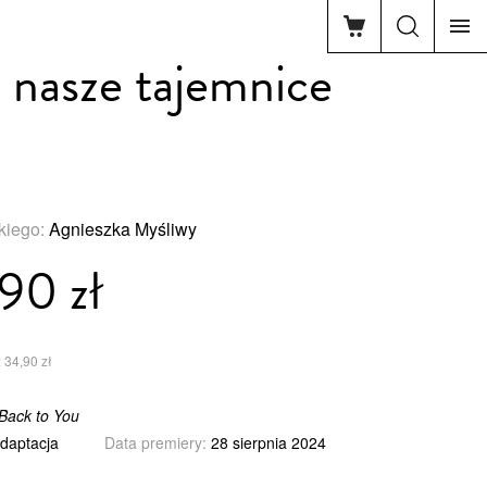
 nasze tajemnice
skiego:
Agnieszka Myśliwy
90 zł
 34,90 zł
 Back to You
adaptacja
Data premiery:
28 sierpnia 2024