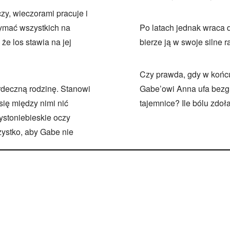
zy, wieczorami pracuje i
rzymać wszystkich na
Po latach jednak wraca 
 że los stawia na jej
bierze ją w swoje silne 
Czy prawda, gdy w końcu
rdeczną rodzinę. Stanowi
Gabe’owi Anna ufa bezgra
się między nimi nić
tajemnice? Ile bólu zdo
ystoniebieskie oczy
szystko, aby Gabe nie