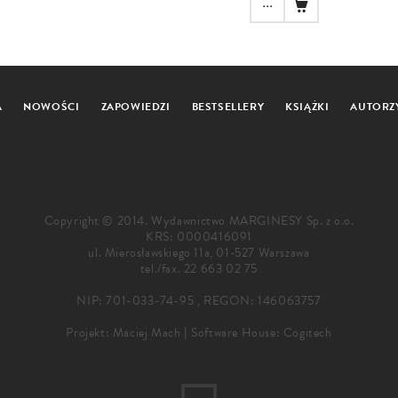
...
A
NOWOŚCI
ZAPOWIEDZI
BESTSELLERY
KSIĄŻKI
AUTORZ
Copyright © 2014. Wydawnictwo MARGINESY Sp. z o.o.
KRS: 0000416091
ul. Mierosławskiego 11a, 01-527 Warszawa
tel./fax.
22 663 02 75
NIP: 701-033-74-95 , REGON: 146063757
Projekt:
Maciej Mach
|
Software House: Cogitech