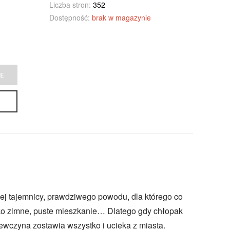
Liczba stron:
352
Dostępność:
brak w magazynie
E
zej tajemnicy, prawdziwego powodu, dla którego co
lko zimne, puste mieszkanie… Dlatego gdy chłopak
iewczyna zostawia wszystko i ucieka z miasta.