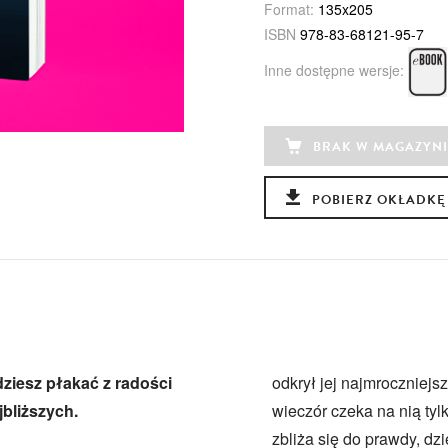
Format:
135x205
ISBN
978-83-68121-95-7
Inne dostępne wersje:
BRAK W MAGAZYNI
POBIERZ OKŁADKĘ
dziesz płakać z radości
odkrył jej najmroczniejs
jbliższych.
wieczór czeka na nią ty
zbliża się do prawdy, dz