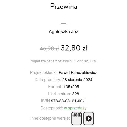
Przewina
Agnieszka Jeż
32,80 zł
46,90 zł
Najniższa cena z ostatnich 30 dni: 32,80 zł
Projekt okładki:
Paweł Panczakiewicz
Data premiery:
28 sierpnia 2024
Format:
135x205
Liczba stron:
328
ISBN
978-83-68121-00-1
Dostępność:
w sprzedaży
Inne dostępne wersje: