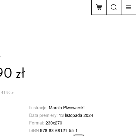
s
90 zł
 41,90 zł
Ilustracje:
Marcin Piwowarski
Data premiery:
13 listopada 2024
Format:
230x270
ISBN
978-83-68121-55-1