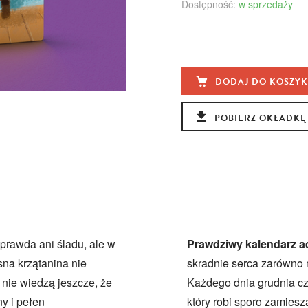
Dostępność:
w sprzedaży
DODAJ DO KOSZY
POBIERZ OKŁADKĘ
 prawda ani śladu, ale w
Prawdziwy kalendarz 
sna krzątanina nie
skradnie serca zarówno m
 nie wiedzą jeszcze, że
Każdego dnia grudnia cz
y i pełen
który robi sporo zamies