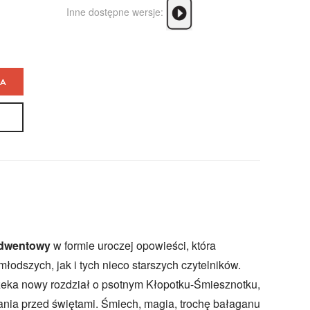
Inne dostępne wersje:
KA
adwentowy
w formie uroczej opowieści, która
łodszych, jak i tych nieco starszych czytelników.
eka nowy rozdział o psotnym Kłopotku-Śmiesznotku,
zania przed świętami. Śmiech, magia, trochę bałaganu