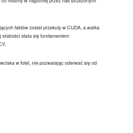
, co nosimy w najpilniej przez nas strzeżonych
jących faktów został przekuty w CUDA, a walka
j słabości stała się fundamentem
CY.
ciska w fotel, nie pozwalając oderwać się od