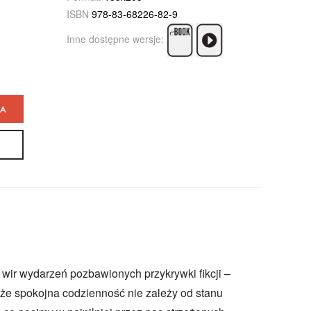
ISBN
978-83-68226-82-9
Inne dostępne wersje:
KA
 wir wydarzeń pozbawionych przykrywki fikcji –
 że spokojna codzienność nie zależy od stanu