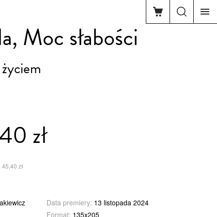
a, Moc słabości
 życiem
40 zł
 45,40 zł
akiewicz
Data premiery:
13 listopada 2024
Format:
135x205