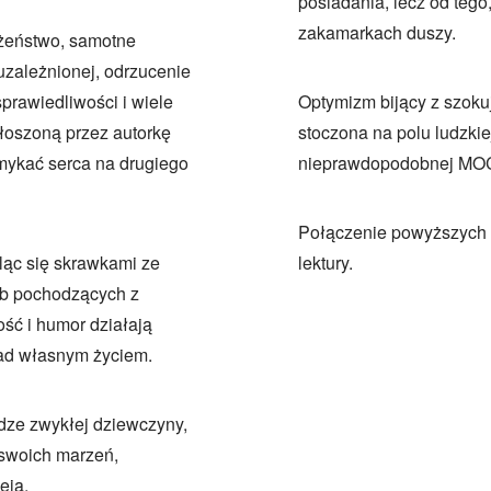
posiadania, lecz od tego
zakamarkach duszy.
łżeństwo, samotne
uzależnionej, odrzucenie
prawiedliwości i wiele
Optymizm bijący z szoku
łoszoną przez autorkę
stoczona na polu ludzkie
amykać serca na drugiego
nieprawdopodobnej MO
Połączenie powyższych w
ląc się skrawkami ze
lektury.
ób pochodzących z
ść i humor działają
 nad własnym życiem.
dze zwykłej dziewczyny,
 swoich marzeń,
eją.