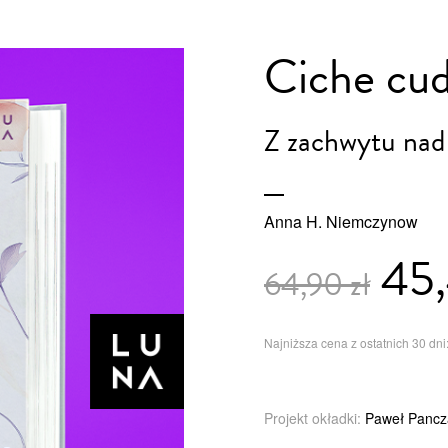
Ciche cud
Z zachwytu nad
Anna H. Niemczynow
45,
64,90 zł
Najniższa cena z ostatnich 30 dni:
Projekt okładki:
Paweł Pancz