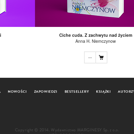
i
Ciche cuda. Z zachwytu nad życiem
Anna H. Niemczynow
...
A
NOWOŚCI
ZAPOWIEDZI
BESTSELLERY
KSIĄŻKI
AUTORZ
Copyright © 2014. Wydawnictwo MARGINESY Sp. z o.o.