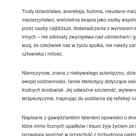
Trudy dzieciństwa, anoreksja, bulimia, nieudane ma
macierzyństwo, wieloletnia terapia jako osoby współ
przez osoby najbliższe, doświadczenia z wymiarem s
innych – nie odniosły zwycięstwa nad uśmiechem i g
tezą, że cokolwiek nas w życiu spotka, nie należy z
człowieka i miłość.
Niemczynow, znana z niebywałego autentyzmu, dzie
swojej codzienności, łamie stereotypy dotyczące os
trudnych środowisk. Jej odważne szczerość, wylewno
terapeutycznie, inspirując do poddania się refleksji
Napisane z gawędziarskim talentem opowieści o dro
która mimo licznych upadków i traum żyje życiem ze
pozwalają spojrzeć w przyszłość z rozbudzoną nadzi