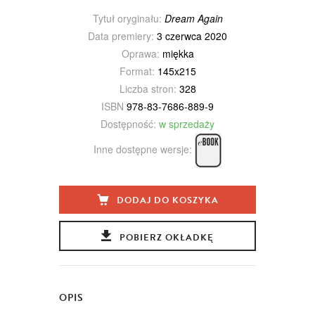
Tytuł oryginału:
Dream Again
Data premiery:
3 czerwca 2020
Oprawa:
miękka
Format:
145x215
Liczba stron:
328
ISBN
978-83-7686-889-9
Dostępność:
w sprzedaży
Inne dostępne wersje:
DODAJ DO KOSZYKA
POBIERZ OKŁADKĘ
OPIS