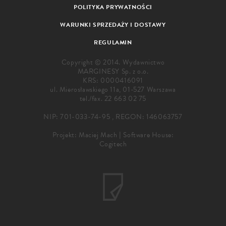
POLITYKA PRYWATNOŚCI
WARUNKI SPRZEDAŻY I DOSTAWY
REGULAMIN
Copyright © 2014. Wydawnictwo
MARGINESY Sp. z o.o.
KRS: 0000416091
ul. Mierosławskiego 11a, 01-527 Warszawa
tel./fax.
22 663 02 75
NIP: 701-033-74-95 , REGON: 146063757
Projekt:
Maciej Mach
|
Software House:
Cogitech