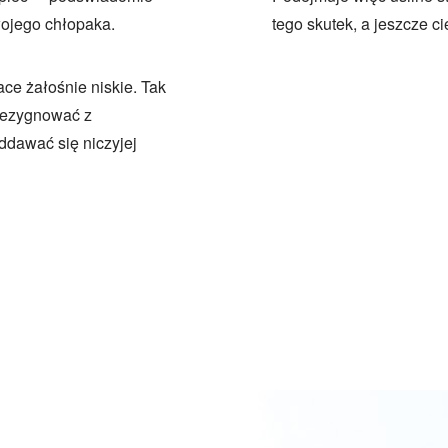
wojego chłopaka.
tego skutek, a jeszcze c
ace żałośnie niskie. Tak
zrezygnować z
oddawać się niczyjej