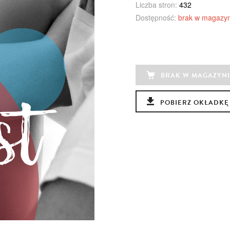
Liczba stron:
432
Dostępność:
brak w magazyn
BRAK W MAGAZYNI
POBIERZ OKŁADKĘ