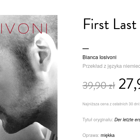
First Las
Bianca Iosivoni
Przekład z języka niemie
27,
39,90 zł
Najniższa cena z ostatnich 30 dni:
Tytuł oryginału:
Der letzte e
Oprawa:
miękka