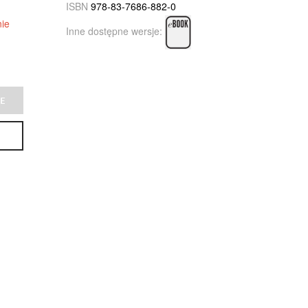
ISBN
978-83-7686-882-0
ie
Inne dostępne wersje:
E