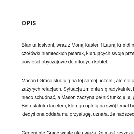
OPIS
Bianka Iosivoni, wraz z Moną Kasten i Laurą Kneidl n
czołówki niemieckich pisarek, kierujących swoje pr
powieści obyczajowe do młodych kobiet.
Mason i Grace studiują na tej samej uczelni, ale nie
zażyłych relacjach. Sytuacja zmienia się radykalnie
nieco schudnąć, a Mason zaczyna pełnić funkcję jej 
Był ostatnim facetem, którego opinią na swój temat b
kiedyś ona oddała mu przysługę, uznała, że nadszed
Generalnie Grace wcale nie uważa, że musi zeszcz