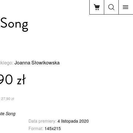
t Song
ckiego:
Joanna Słowikowska
90 zł
 27,90 zł
rste Song
Data premiery:
4 listopada 2020
Format:
145x215