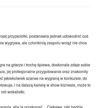
ej przyjaciółki, postanawia jednak udowodnić coś
anie wygrywa, ale członkinią zespołu wciąż nie chce
ra na gitarze i trochę śpiewa, doskonale zdaje sobie
race, jej profesjonalne przygotowanie oraz znakomity
ieć jakiekolwiek szanse na wygraną w konkursie, do
towuje, i na dalszą karierę w show-biznesie, może to
roli wokalistki.
tarania, aby ją przekonać… Ciekawe, jaki będzie