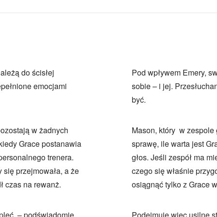
ależą do ścisłej
Pod wpływem Emery, swoj
zepełnione emocjami
sobie – i jej. Przesłuch
być.
 pozostają w żadnych
Mason, który w zespole g
, kiedy Grace postanawia
sprawę, ile warta jest G
personalnego trenera.
głos. Jeśli zespół ma m
y się przejmowała, a że
czego się właśnie przygo
ł czas na rewanż.
osiągnąć tylko z Grace w 
upleć – podświadomie
Podejmuje więc usilne s