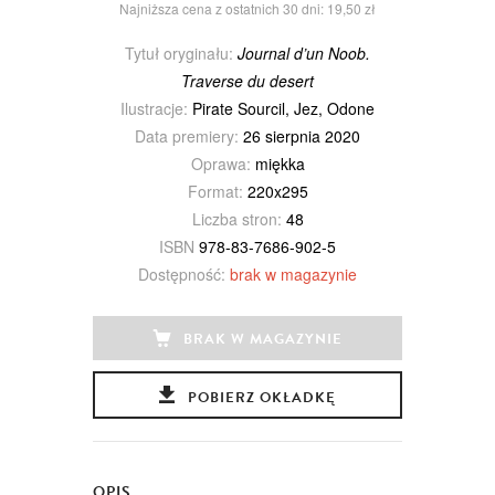
Najniższa cena z ostatnich 30 dni: 19,50 zł
Tytuł oryginału:
Journal d’un Noob.
Traverse du desert
Ilustracje:
Pirate Sourcil, Jez, Odone
Data premiery:
26 sierpnia 2020
Oprawa:
miękka
Format:
220x295
Liczba stron:
48
ISBN
978-83-7686-902-5
Dostępność:
brak w magazynie
BRAK W MAGAZYNIE
POBIERZ OKŁADKĘ
OPIS