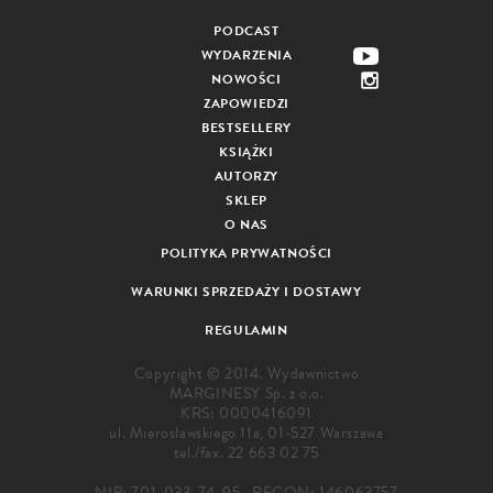
PODCAST
WYDARZENIA
NOWOŚCI
ZAPOWIEDZI
BESTSELLERY
KSIĄŻKI
AUTORZY
SKLEP
O NAS
POLITYKA PRYWATNOŚCI
WARUNKI SPRZEDAŻY I DOSTAWY
REGULAMIN
Copyright © 2014. Wydawnictwo
MARGINESY Sp. z o.o.
KRS: 0000416091
ul. Mierosławskiego 11a, 01-527 Warszawa
tel./fax.
22 663 02 75
NIP: 701-033-74-95 , REGON: 146063757