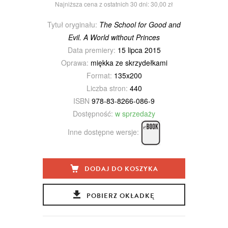
Najniższa cena z ostatnich 30 dni: 30,00 zł
Tytuł oryginału:
The School for Good and
Evil. A World without Princes
Data premiery:
15 lipca 2015
Oprawa:
miękka ze skrzydełkami
Format:
135x200
Liczba stron:
440
ISBN
978-83-8266-086-9
Dostępność:
w sprzedaży
Inne dostępne wersje:
DODAJ DO KOSZYKA
POBIERZ OKŁADKĘ