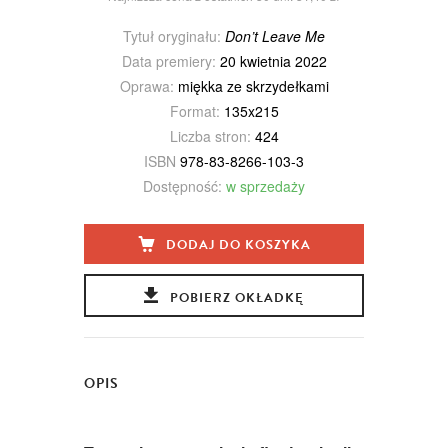
Tytuł oryginału:
Don’t Leave Me
Data premiery:
20 kwietnia 2022
Oprawa:
miękka ze skrzydełkami
Format:
135x215
Liczba stron:
424
ISBN
978-83-8266-103-3
Dostępność:
w sprzedaży
DODAJ DO KOSZYKA
POBIERZ OKŁADKĘ
OPIS