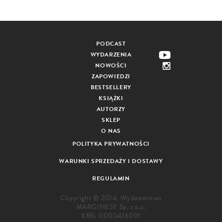
PODCAST
WYDARZENIA
NOWOŚCI
ZAPOWIEDZI
BESTSELLERY
KSIĄŻKI
AUTORZY
SKLEP
O NAS
POLITYKA PRYWATNOŚCI
WARUNKI SPRZEDAŻY I DOSTAWY
REGULAMIN
Copyright © 2014. Wydawnictwo
MARGINESY Sp. z o.o.
KRS: 0000416091