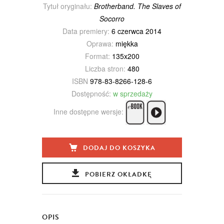
Tytuł oryginału:
Brotherband. The Slaves of
Socorro
Data premiery:
6 czerwca 2014
Oprawa:
miękka
Format:
135x200
Liczba stron:
480
ISBN
978-83-8266-128-6
Dostępność:
w sprzedaży
Inne dostępne wersje:
DODAJ DO KOSZYKA
POBIERZ OKŁADKĘ
OPIS