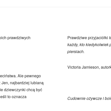
woich prawdziwych
Prawdziwe przyjaciółki
t
każdy, kto kiedykolwiek 
piersiach.
Victoria Jamieson, autor
ieciństwa. Ale pewnego
Jen, najbardziej lubianą
ie dziewczynki chcą być
eśli to oznacza
Cudownie ożywcze i bol