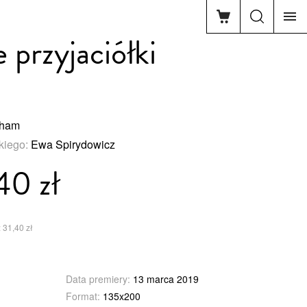
 przyjaciółki
Pham
skiego:
Ewa Spirydowicz
40 zł
 31,40 zł
Data premiery:
13 marca 2019
Format:
135x200