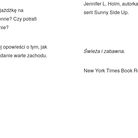
Jennifer L. Holm, autor
jażdżkę na
serii Sunny Side Up.
ienne? Czy potrafi
nie?
 opowieści o tym, jak
Świeża i zabawna.
adanie warte zachodu.
New York Times Book R