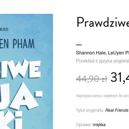
Prawdziwe
Shannon Hale, LeUyen 
Przekład z języka angiel
31,
44,90 zł
Najniższa cena z ostatnich 30 dni:
Tytuł oryginału:
Real Friends
Oprawa:
miękka