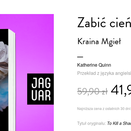
Zabić cie
Kraina Mgieł
Katherine Quinn
Przekład z języka angiel
41,
59,90 zł
Najniższa cena z ostatnich 30 dni:
Tytuł oryginału:
To Kill a Sh