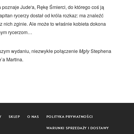
 poznaje Jude'a, Rękę Śmierci, do którego coś ją
pitan rycerzy dostał od króla rozkaz: ma znaleźć
 nich zginie. Ale może to właśnie kobieta dokona
innym rycerzom…
pszym wydaniu, niezwykłe połączenie
Mgły
Stephena
’a Martina.
Y
SKLEP
O NAS
POLITYKA PRYWATNOŚCI
WARUNKI SPRZEDAŻY I DOSTAWY