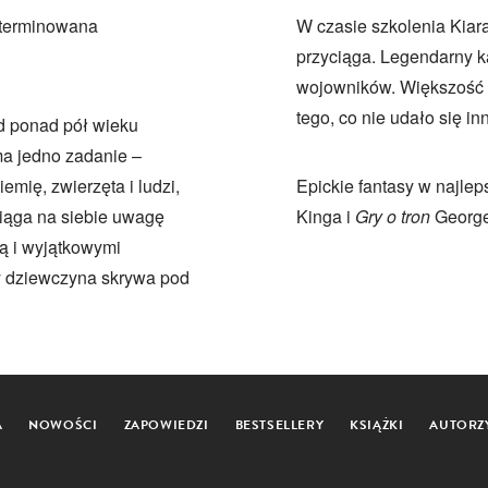
eterminowana
W czasie szkolenia Kiara
przyciąga. Legendarny ka
wojowników. Większość z
tego, co nie udało się 
od ponad pół wieku
a jedno zadanie –
emię, zwierzęta i ludzi,
Epickie fantasy w najle
ciąga na siebie uwagę
Kinga i
Gry o tron
George
ią i wyjątkowymi
ry dziewczyna skrywa pod
A
NOWOŚCI
ZAPOWIEDZI
BESTSELLERY
KSIĄŻKI
AUTORZ