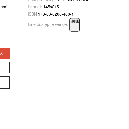
kami
Format:
145x215
ISBN
978-83-8266-488-1
Inne dostępne wersje:
KA