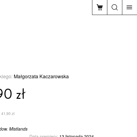
ń
skiego:
Małgorzata Kaczarowska
90 zł
 41,90 zł
adow. Mistlands
Data premiery:
13 listopada 2024