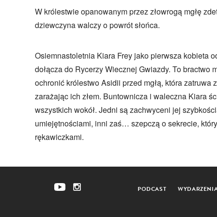
W królestwie opanowanym przez złowrogą mgłę zd
dziewczyna walczy o powrót słońca.
Osiemnastoletnia Kiara Frey jako pierwsza kobieta 
dołącza do Rycerzy Wiecznej Gwiazdy. To bractwo m
ochronić królestwo Asidii przed mgłą, która zatruwa zi
zarażając ich złem. Buntownicza i waleczna Kiara ś
wszystkich wokół. Jedni są zachwyceni jej szybkośc
umiejętnościami, inni zaś… szepczą o sekrecie, któ
rękawiczkami.
PODCAST
WYDARZENI