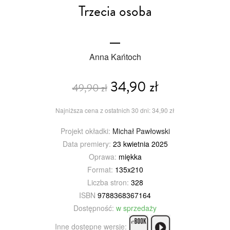
Trzecia osoba
Anna Kańtoch
34,90 zł
49,90 zł
Najniższa cena z ostatnich 30 dni: 34,90 zł
Projekt okładki:
Michał Pawłowski
Data premiery:
23 kwietnia 2025
Oprawa:
miękka
Format:
135x210
Liczba stron:
328
ISBN
9788368367164
Dostępność:
w sprzedaży
Inne dostępne wersje: