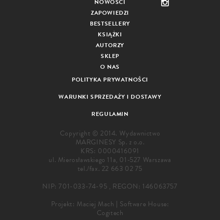
NOWOŚCI
ZAPOWIEDZI
BESTSELLERY
KSIĄŻKI
AUTORZY
SKLEP
O NAS
POLITYKA PRYWATNOŚCI
WARUNKI SPRZEDAŻY I DOSTAWY
REGULAMIN
Copyright © 2014. Wydawnictwo
MARGINESY Sp. z o.o.
KRS: 0000416091
ul. Mierosławskiego 11a, 01-527 Warszawa
tel./fax.
22 663 02 75
NIP: 701-033-74-95 , REGON: 146063757
Projekt:
Maciej Mach
|
Software House:
Cogitech