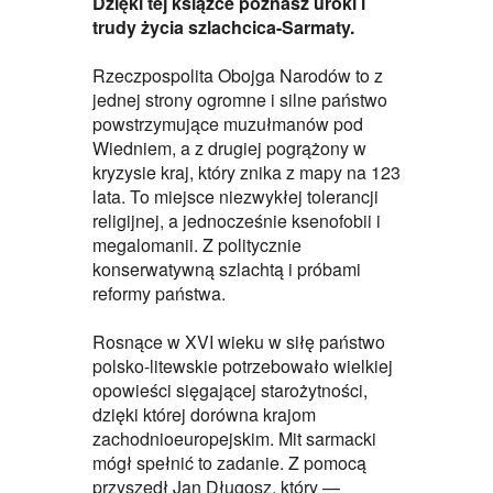
Dzięki tej książce poznasz uroki i
trudy życia szlachcica-Sarmaty.
Rzeczpospolita Obojga Narodów to z
jednej strony ogromne i silne państwo
powstrzymujące muzułmanów pod
Wiedniem, a z drugiej pogrążony w
kryzysie kraj, który znika z mapy na 123
lata. To miejsce niezwykłej tolerancji
religijnej, a jednocześnie ksenofobii i
megalomanii. Z politycznie
konserwatywną szlachtą i próbami
reformy państwa.
Rosnące w XVI wieku w siłę państwo
polsko-litewskie potrzebowało wielkiej
opowieści sięgającej starożytności,
dzięki której dorówna krajom
zachodnioeuropejskim. Mit sarmacki
mógł spełnić to zadanie. Z pomocą
przyszedł Jan Długosz, który —