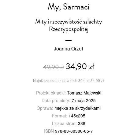
My, Sarmaci
Mity i rzeczywistość szlachty
Rzeczypospolitej
Joanna Orzeł
34,90 zł
49,90 zł
Najniższa cena z ostatnich 30 dni: 34,90 zł
Projekt okładki:
Tomasz Majewski
Data premiery:
7 maja 2025
Oprawa:
miękka ze skrzydełkami
Format:
145x205
Liczba stron:
336
ISBN
978-83-68380-05-7